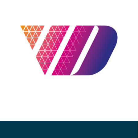
Web Design
,
Identité Visuelle