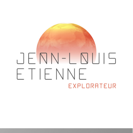
Web Design
,
Identité Visuelle