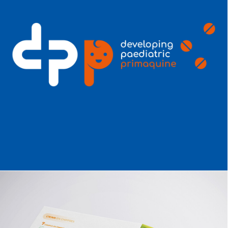
Web Design
,
Identité Visuelle