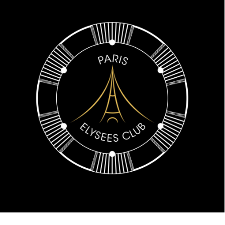
Web Design
,
Identité Visuelle