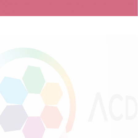
Web Design
,
Identité Visuelle