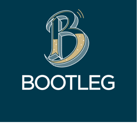
App Design
,
Web Design
,
Identité Visuelle