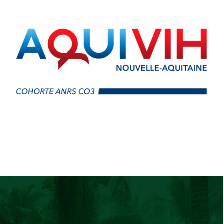
Web Design
,
Identité Visuelle