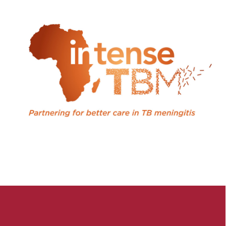
Web Design
,
Identité Visuelle