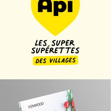
Edition
,
Web Design