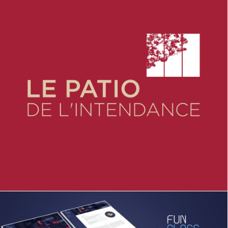
Web Design
,
Identité Visuelle